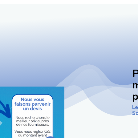
P
m
p
Le
So